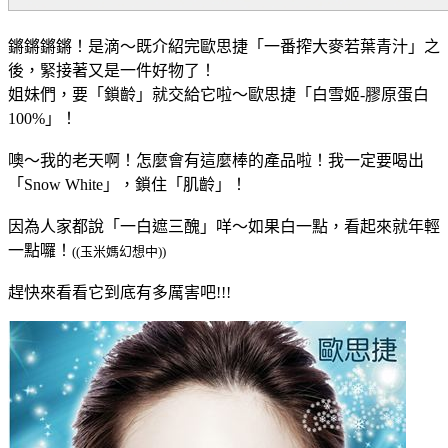
鏘鏘鏘鏘！是滴～既介紹完歐思捷「一番搾大麥若葉青汁」之
後，緊接著又是一件好物了！
姐妹們，要「鎖齡」就交給它啦～
歐思捷
「白雪姬-膠原蛋白
100%
」
！
噢～我的老天啊！怎麼會有這麼棒的產品啦！我一定要喝出
「Snow White」，鎖住「肌齡」！
因為人家都說「一白遮三醜」咩～如果白一點，看起來就年輕
一點囉！
((玉米媽幻想中))
趕快來看看它到底有多厲害吧!!!