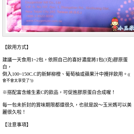
【飲用方式】
建議一天食用1~2包，依照自己的喜好濃度將1包(3克)膠原蛋
白，
倒入100~150C.C的新鮮柳橙、葡萄柚或蘋果汁中攪拌飲用。
((
會不會太享受了!))
※搭配富含維生素C的飲品，可促進膠原蛋白合成喔！
每一包未折封的賞味期限都還很久，也就是說～玉米媽可以美
麗很久啦！
【注意事項】