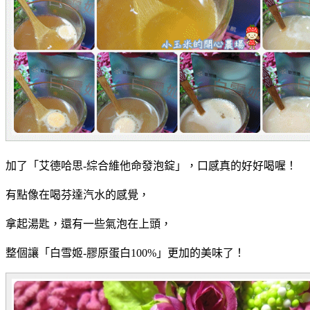
加了
「
艾德哈思-綜合維他命發泡錠」，口感真的好好喝喔！
有點像在喝芬達汽水的感覺，
拿起湯匙，還有一些氣泡在上頭，
整個讓
「白雪姬-膠原蛋白100%
」更加的美味了！