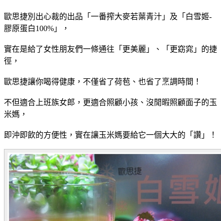
歐思捷別出心裁的出品「一番搾大麥若葉青汁」及
「白雪姬-
膠原蛋白100%
」，
實在是給了女性朋友們一條通往「更美麗」、「更
窈
窕」的捷
徑，
歐思捷讓你喝得健康，不僅省了荷苞、也省了烹調時間！
不但適合上班族女郎，更適合照顧小孩、沒閒暇照顧面子的玉
米媽，
即沖即飲的方便性，實在讓玉米媽要給它一個大大的「讚」！