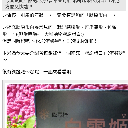
最喜歡此產品的地方為: 不會有腥味,喝起來很順口!且沖泡
方便又快速!!!
要暫停「肌膚的年齡」，一定要有足夠的「膠原蛋白」，
要補充膠原蛋白最常見的，就是豬腳啦、雞爪凍啦、魚頭
啦．．((叭啦叭啦~一大堆動物膠原蛋白))
但是同時也吃下不少的”熱量”，真的很兩難耶！
玉米媽今天要介紹各位姐妹們一個補充「膠原蛋白」的”撇步”
～
很有興趣吧～嘿嘿！一起來看看唄！