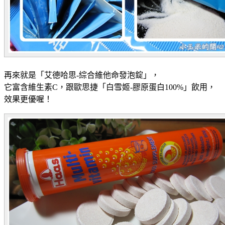
再來就是「艾德哈思-綜合維他命發泡錠」，
它富含維生素C，跟
歐思捷「白雪姬-膠原蛋白100%
」飲用，
效果更優喔！