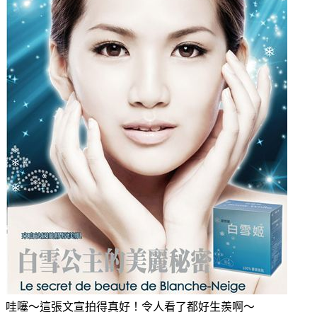
哇噻～這張文宣拍得真好！令人看了都好生羨啊～