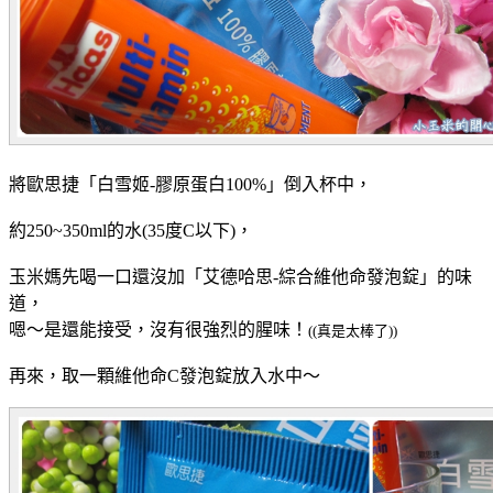
將
歐思捷「白雪姬-膠原蛋白100%
」倒入杯中，
約250~350ml的水(35度C以下)，
玉米媽先喝一口還沒加「
艾德哈思-綜合維他命發泡錠」的味
道，
嗯～是還能接受，沒有很強烈的腥味！
((真是太棒了))
再來，取一顆維他命C發泡錠放入水中～