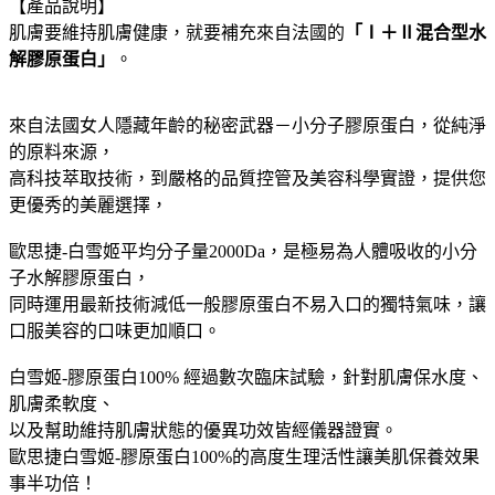
【產品說明】
肌膚要維持肌膚健康，就要補充來自法國的
「Ⅰ＋Ⅱ混合型水
解膠原蛋白」
。
來自法國女人隱藏年齡的秘密武器－小分子膠原蛋白，從純淨
的原料來源，
高科技萃取技術，到嚴格的品質控管及美容科學實證，提供您
更優秀的美麗選擇，
歐思捷-白雪姬平均分子量2000Da，是極易為人體吸收的小分
子水解膠原蛋白，
同時運用最新技術減低一般膠原蛋白不易入口的獨特氣味，讓
口服美容的口味更加順口。
白雪姬-膠原蛋白100% 經過數次臨床試驗，針對肌膚保水度、
肌膚柔軟度、
以及幫助維持肌膚狀態的優異功效皆經儀器證實。
歐思捷白雪姬-膠原蛋白100%的高度生理活性讓美肌保養效果
事半功倍！