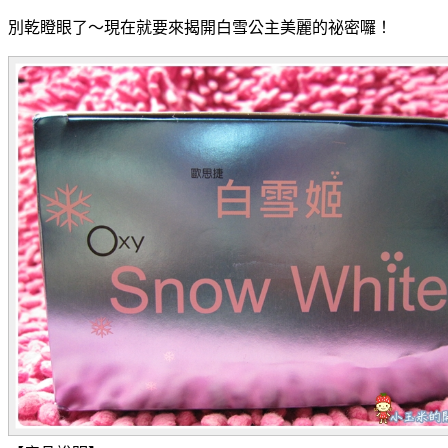
別乾瞪眼了～現在就要來揭開白雪公主美麗的祕密囉！