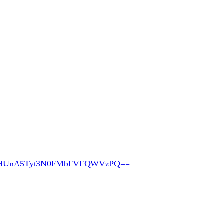
pHUnA5Tyt3N0FMbFVFQWVzPQ==