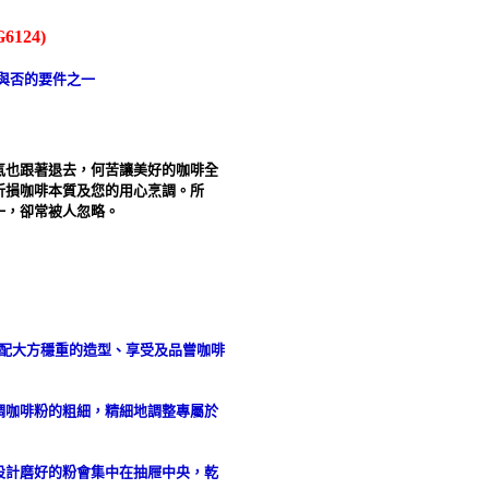
124)
與否的要件之一
氣也跟著退去，何苦讓美好的咖啡全
折損咖啡本質及您的用心烹調。所
一，卻常被人忽略。
搭配大方穩重的造型、享受及品嘗咖啡
調咖啡粉的粗細，精細地調整專屬於
設計磨好的粉會集中在抽屜中央，乾