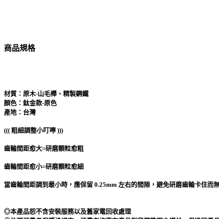
商品規格
材質：原木-山毛櫸、精製鋼鐵
顏色：鈦金款-原色
產地：台灣
((( 粗細調整小叮嚀 )))
齒輪間距愈大=研磨顆粒愈粗
齒輪間距愈小=研磨顆粒愈細
當齒輪間距調到最小時，應保留 0.25mm 左右的間隙，避免研磨齒輪卡住而
◎本產品恕不含安裝服務以及舊家電回收處理