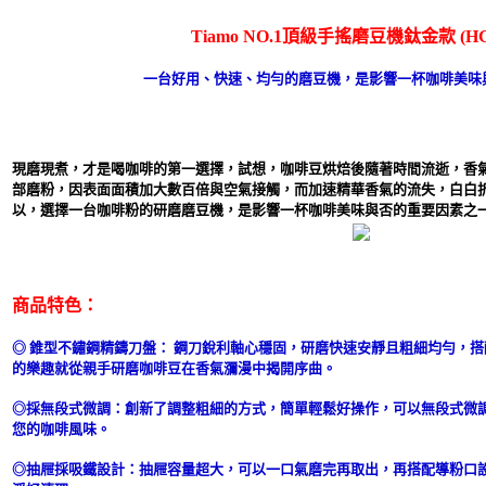
Tiamo NO.1頂級手搖磨豆機鈦金款 (HG6
一台好用、快速、均勻的磨豆機，是影響一杯咖啡美味
現磨現煮，才是喝咖啡的第一選擇，試想，咖啡豆烘焙後隨著時間流逝，香
部磨粉，因表面面積加大數百倍與空氣接觸，而加速精華香氣的流失，白白
以，選擇一台咖啡粉的研磨磨豆機，是影響一杯咖啡美味與否的重要因素之
商品特色：
◎ 錐型不鏽鋼精鑄刀盤： 鋼刀銳利軸心穩固，研磨快速安靜且粗細均勻，
的樂趣就從親手研磨咖啡豆在香氣瀰漫中揭開序曲。
◎採無段式微調：創新了調整粗細的方式，簡單輕鬆好操作，可以無段式微
您的咖啡風味。
◎抽屜採吸鐵設計：抽屜容量超大，可以一口氣磨完再取出，再搭配導粉口