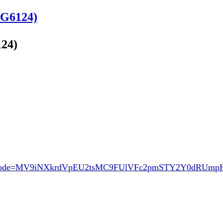
6124)
24)
ode=MV9iNXkrdVpEU2tsMC9FUlVFc2pmSTY2Y0dRUm