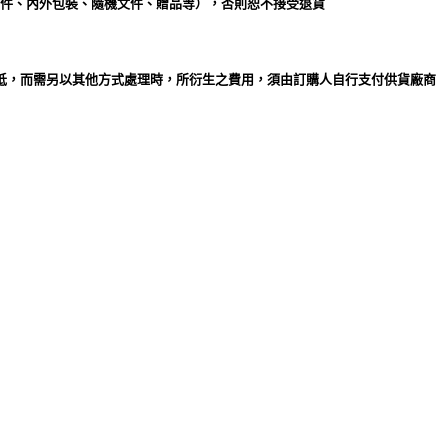
附件、內外包裝、隨機文件、贈品等），否則恕不接受退貨
送抵，而需另以其他方式處理時，所衍生之費用，須由訂購人自行支付供貨廠商