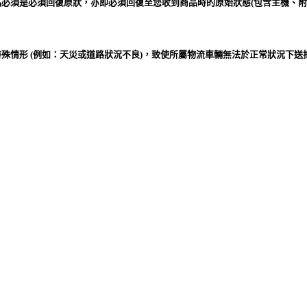
必須是必須回復原狀，亦即必須回復至您收到商品時的原始狀態(包含主機、
殊情形 (例如：天災或道路狀況不良)，致使所屬物流車輛無法於正常狀況下