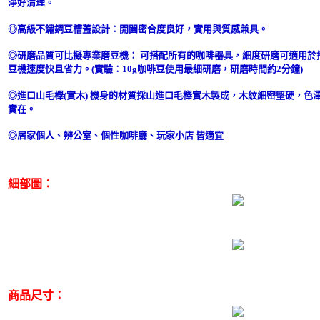
淨好清理。
◎高級不鏽鋼豆槽蓋設計：開闔密合度良好，實用與質感兼具。
◎研磨品質可比擬專業磨豆機： 可搭配所有的咖啡器具，細度研磨可適用於
豆機速度快且省力。(實驗：10g咖啡豆使用最細研磨，研磨時間約2分鐘)
◎進口山毛櫸(實木) 機身的材質採山進口毛櫸實木製成，木紋細密堅硬，色
實在。
◎居家個人、辨公室、個性咖啡廳、玩家小店 皆適宜
細部圖：
商品尺寸：