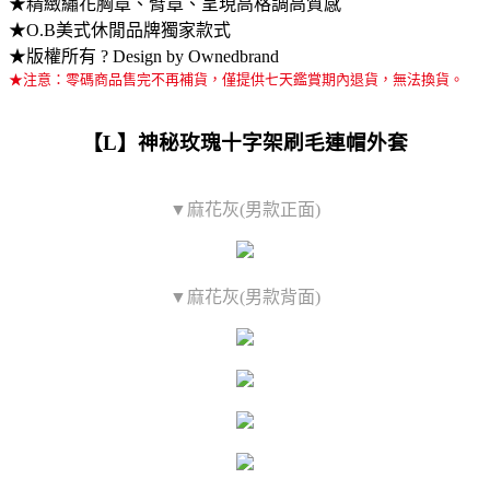
★精緻繡花胸章、臂章、呈現高格調高質感
★O.B美式休閒品牌獨家款式
★版權所有 ? Design by Ownedbrand
★注意：零碼商品售完不再補貨，僅提供七天鑑賞期內退貨，無法換貨。
【L】神秘玫瑰十字架刷毛連帽外套
▼麻花灰(男款正面)
▼麻花灰(男款背面)