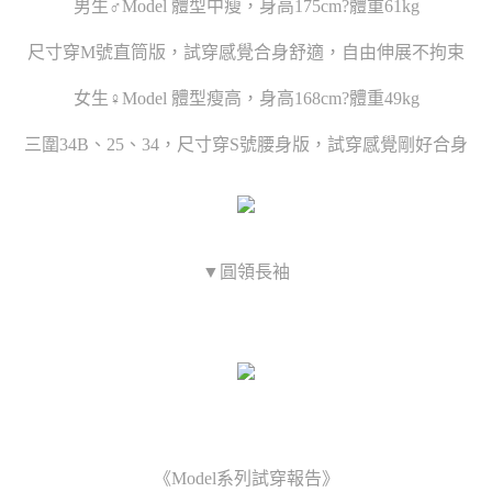
男生♂Model 體型中瘦，身高175cm?體重61kg
尺寸穿M號直筒版，試穿感覺合身舒適，自由伸展不拘束
女生♀Model 體型瘦高，身高168cm?體重49kg
三圍34B、25、34，尺寸穿S號腰身版，試穿感覺剛好合身
▼圓領長袖
《Model系列試穿報告》