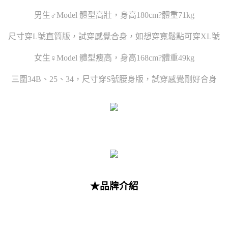
男生♂Model 體型高壯，身高180cm?體重71kg
尺寸穿L號直筒版，試穿感覺合身，如想穿寬鬆點可穿XL號
女生♀Model 體型瘦高，身高168cm?體重49kg
三圍34B、25、34，尺寸穿S號腰身版，試穿感覺剛好合身
★品牌介紹