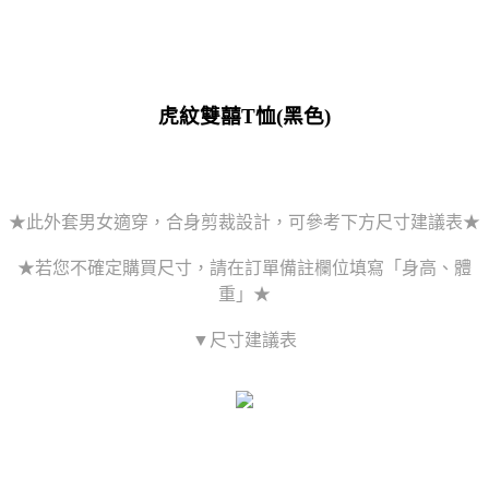
虎紋雙囍T恤(黑色)
★此外套男女適穿，合身剪裁設計，可參考下方尺寸建議表★
★若您不確定購買尺寸，請在訂單備註欄位填寫「身高、體
重」★
▼尺寸建議表