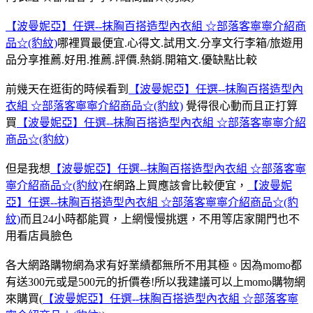
【波曼妮亞】任選--抹胸百搭造型內衣組 ☆部落客寧寧介紹商
品☆(豹紋)
哪裡買最便宜.心得文.試用文.分享文行李箱/旅遊用
品分享推薦.好用.推薦.評價.熱銷.開箱文.優缺點比較
前幾天在逛街的時候看到
【波曼妮亞】任選--抹胸百搭造型內
衣組 ☆部落客寧寧介紹商品☆(豹紋)
覺得很心動而且正打算
買
【波曼妮亞】任選--抹胸百搭造型內衣組 ☆部落客寧寧介紹
商品☆(豹紋)
但是我想
【波曼妮亞】任選--抹胸百搭造型內衣組 ☆部落客寧
寧介紹商品☆(豹紋)
在網路上買應該會比較便宜，
【波曼妮
亞】任選--抹胸百搭造型內衣組 ☆部落客寧寧介紹商品☆(豹
紋)
而且24小時都能買，上網慢慢挑選，不用等店家開門也不
用看店員臉色
各大網路購物網為求有好業績都無所不用其極。因為momo都
有送300元或是500元的折價卷!所以我建議可以上momo購物網
來購買(
【波曼妮亞】任選--抹胸百搭造型內衣組 ☆部落客寧