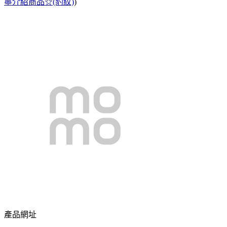
寧介紹商品☆(豹紋)
)
產品網址