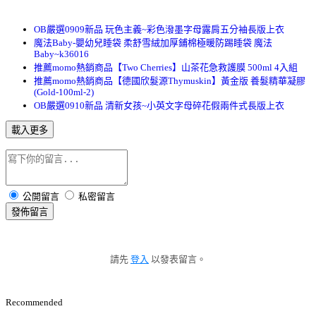
OB嚴選0909新品 玩色主義~彩色潑墨字母露肩五分袖長版上衣
魔法Baby-嬰幼兒睡袋 柔舒雪絨加厚鋪棉極暖防踢睡袋 魔法
Baby~k36016
推薦momo熱銷商品【Two Cherries】山茶花急救護膜 500ml 4入組
推薦momo熱銷商品【德國欣髮源Thymuskin】黃金版 養髮精華凝膠
(Gold-100ml-2)
OB嚴選0910新品 清新女孩~小英文字母碎花假兩件式長版上衣
載入更多
公開留言
私密留言
發佈留言
請先
登入
以發表留言。
Recommended