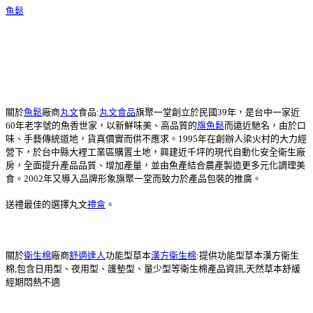
魚鬆
關於
魚鬆
廠商
丸文
食品:
丸文食品
旗聚一堂創立於民國39年，是台中一家近
60年老字號的魚香世家，以新鮮味美、高品質的
旗魚鬆
而遠近馳名，由於口
味、手藝傳統道地，貨真價實而供不應求。1995年在創辦人梁火村的大力經
營下，於台中縣大裡工業區購置土地，興建近千坪的現代自動化安全衛生廠
房，全面提升產品品質、增加產量，並由魚產結合農產製造更多元化調理美
食。2002年又導入品牌形象旗聚一堂而致力於產品包裝的推廣。
送禮最佳的選擇丸文
禮盒
。
關於
衛生棉
廠商
舒適達人
功能型草本
漢方衛生棉
:提供功能型草本漢方衛生
棉,包含日用型、夜用型、護墊型、量少型等衛生棉產品資訊,天然草本舒緩
經期悶熱不適