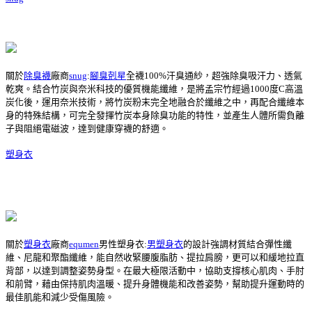
關於
除臭襪
廠商
snug
:
腳臭剋星
全襪100%汗臭通紗，超強除臭吸汗力、透氣
乾爽。結合竹炭與奈米科技的優質機能纖維，是將孟宗竹經過1000度C高溫
炭化後，運用奈米技術，將竹炭粉末完全地融合於纖維之中，再配合纖維本
身的特殊結構，可完全發揮竹炭本身除臭功能的特性，並產生人體所需負離
子與阻絕電磁波，達到健康穿襪的舒適。
塑身衣
關於
塑身衣
廠商
equmen
男性塑身衣:
男塑身衣
的設計強調材質結合彈性纖
維、尼龍和聚酯纖維，能自然收緊腰腹脂肪、提拉肩膀，更可以和緩地拉直
背部，以達到調整姿勢身型。在最大極限活動中，協助支撐核心肌肉、手肘
和前臂，藉由保持肌肉溫暖、提升身體機能和改善姿勢，幫助提升運動時的
最佳肌能和減少受傷風險。