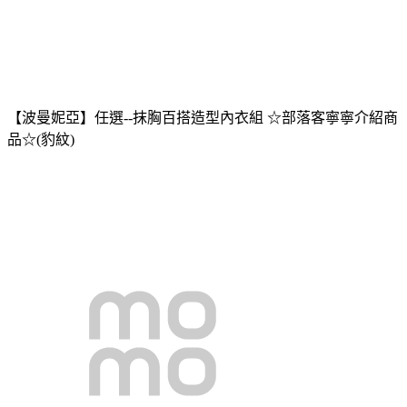
【波曼妮亞】任選--抹胸百搭造型內衣組 ☆部落客寧寧介紹商
品☆(豹紋)