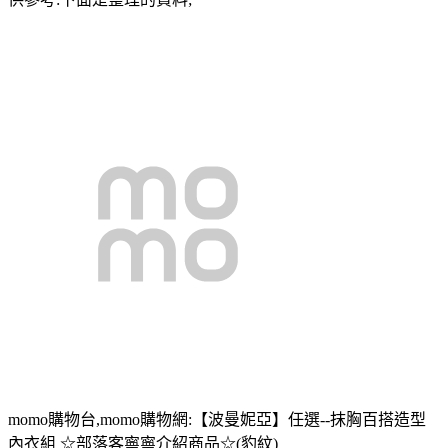
momo購物台,momo購物網:【波曼妮亞】任選--抹胸百搭造型
內衣組 ☆部落客寧寧介紹商品☆(豹紋)