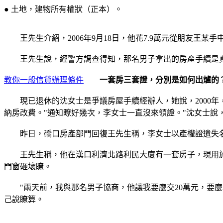
● 土地，建物所有權狀（正本）。
王先生介紹，2006年9月18日，他花7.9萬元從朋友王某手
王先生說，經警方調查得知，那名男子拿出的房產手續是真
教你一般信貸辦理條件
一套房三套證，分別是如何出爐的？
現已退休的沈女士是爭議房屋手續經辦人，她說，2000年
納房改費。"通知瞭好幾次，李女士一直沒來領證。"沈女士說
昨日，礄口房產部門回復王先生稱，李女士以產權證遺失名
王先生稱，他在漢口利濟北路利民大廈有一套房子，現用於
門窗砸壞瞭。
"兩天前，我與那名男子協商，他讓我要麼交20萬元，要麼
己說瞭算。