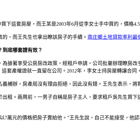
中買下這套房屋，而王某是2003年6月從李女士手中買的，價格
的，而王先生也拿出瞭該房子的手續。
南庄鄉土地貸款率利最
到底哪套證有效？
，為搶著享受公房房改政策，經租戶申請，公司批量辦理瞭房改
，這套產權證就一直留在公司。2012年，李女士持房屋轉讓合
義補辦，房產局沒有理由拒絕，因此沒有錯。王先生表示，將
出租。兩周前，一男子自稱是房子主人，要求租戶吳先生買下這
以7萬元的價格把房子賣給他。"王先生說，自己不能接受，他