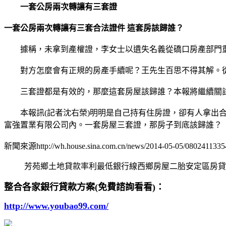
一套公房兩次轉讓有三套證
一套公房兩次轉讓有三套合法證件 這套房該歸誰？
據稱，未拿到產權證，李女士以遺失名義從礄口房產部門
對方怎麼會有正規的房產手續呢？王先生百思不得其解。從2
三套證都是有效的，那麼這套房屋該歸誰？本報將繼續關
本報訊(記者沈右榮)明明是自己持有住房證，卻有人拿出合
富強置業有限公司內。一套房屋三套證，那房子到底該歸誰？
新聞來源http://wh.house.sina.com.cn/news/2014-05-05/08024113354
芳苑鄉土地貸款率利最低銀行線西鄉房屋二胎安定區房貸
整合各家銀行貸款方案(免費諮詢看看)：
http://www.youbao99.com/