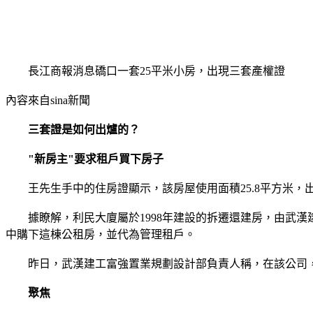
長江商報消息礄口一套25平米小房，出現三套產權證
內容來自sina新聞
三套證是如何出爐的？
"新房主"要求租戶買下房子
王先生手中的住房證顯示，該房屋使用面積25.8平方米，出租
據瞭解，利民大廈屬於1998年建設的拆遷還建房，由武漢
中購下這棟公租房，並代為管理租戶。
昨日，武漢建工富強置業規劃設計部負責人稱，在該公司，爭
聚焦