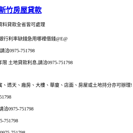
 新竹房屋貸款
資料貸款全省皆可處理
胎銀行利率缺錢急用哪裡借錢@E@
975-751798
地貸款利息,請洽0975-751798
寓、透天、廠房、大樓、華廈、店面、房屋或土地持分亦可辦理!
1798
75-751798
51798
5-751798