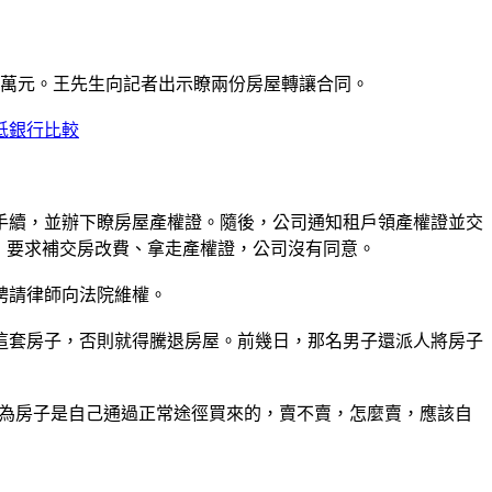
4.5萬元。王先生向記者出示瞭兩份房屋轉讓合同。
低銀行比較
手續，並辦下瞭房屋產權證。隨後，公司通知租戶領產權證並交
同，要求補交房改費、拿走產權證，公司沒有同意。
聘請律師向法院維權。
套房子，否則就得騰退房屋。前幾日，那名男子還派人將房子
認為房子是自己通過正常途徑買來的，賣不賣，怎麼賣，應該自