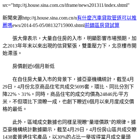
src="http://tj.house.sina.com.cn/iframe/news201311/index.shtml"
新聞來源http://tj.house.sina.com.cn/n
有什麼汽車貸款管道可以推
薦嗎
ews/2014-05-05/08132715900.shtml
前鎮區房貸試算
張大偉表示，大量自住房的入市，明顯影響市場預期，加
之2013年年末以來出現的信貸緊張，雙重壓力下，北京樓市開
始滯漲。
房價創近6個月新低
在自住房大量入市的背景下，據亞豪機構統計，截至4月
29日，4月份北京商品住宅共成交5699套，環比、同比分別下
降22%、31%。同時，商品住宅的成交均價為24846元/平方
米，不但環比下滑瞭一成，也創下瞭近6個月以來月度成交價
格的最低。
此外，區域成交數據也同樣呈現瞭"量增價跌"的規律。據
亞豪機構統計數據顯示，截至4月29日，4月份房山區共成交瞭
1438套普通住宅產品，以30%的占比一舉拔得當月成交量頭