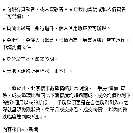
● 向銀行貸款者，或未貸款者。 ● 已經向當舖或私人借貸者
（可代償）。
● 負債比過高，銀行退件，個人信用瑕疵皆可辦理。
● 免徵信，免保人（退票，卡債過高，房貸遲繳）皆可承作。
申請需備文件
● 身分證正本，印鑑證明。
● 土地，建物所有權狀（正本）。
鑒於此，北京樓市觀望情緒非常明顯，一手房"量價"齊
跌，成交量環比和同比下滑幅度均超過兩成，成交均價也創下
瞭近6個月以來的新低；二手房房價更是在自住房剛剛入市之
際就呈現微跌狀態，從單月成交來看，成交均價2%以內的微
跌幅度達到瞭3個月。
內容來自sina新聞