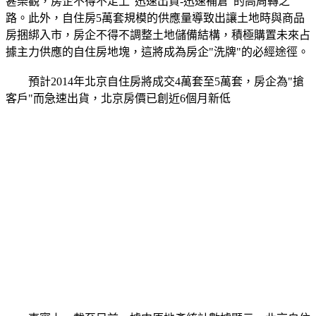
甚樂觀，房企不得不走上"迅速出貨-迅速補倉"的高周轉之
路。此外，自住房5萬套規模的供應量導致出讓土地時與商品
房捆綁入市，房企不得不調整土地儲備結構，積極購置未來占
據主力供應的自住房地塊，這將成為房企"洗牌"的必經途徑。
預計2014年北京自住房將成交4萬套至5萬套，房企為"搶
客戶"而急速出貨，北京房價已創近6個月新低