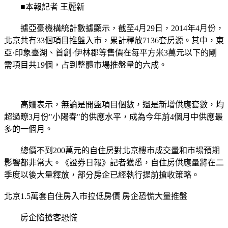
■本報記者 王麗新
據亞豪機構統計數據顯示，截至4月29日，2014年4月份，
北京共有33個項目推盤入市，累計釋放7136套房源。其中，東
亞·印象臺湖、首創·伊林郡等售價在每平方米3萬元以下的剛
需項目共19個，占到整體市場推盤量的六成。
高姍表示，無論是開盤項目個數，還是新增供應套數，均
超過瞭3月份"小陽春"的供應水平，成為今年前4個月中供應最
多的一個月。
總價不到200萬元的自住房對北京樓市成交量和市場預期
影響都非常大。《證券日報》記者獲悉，自住房供應量將在二
季度以後大量釋放，部分房企已經執行提前搶收策略。
北京1.5萬套自住房入市拉低房價 房企恐慌大量推盤
房企陷搶客恐慌