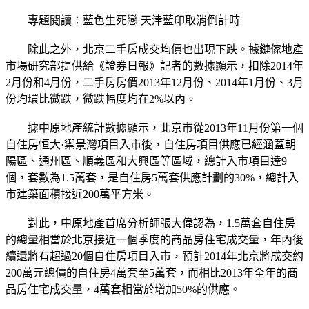
專題閱讀：藍色生死戀 天津藍印取消倒計時
除此之外，北京二手房成交均價也出現下跌。據鏈傢地產
市場研究部提供給《證券日報》記者的數據顯示，扣除2014年
2月份和4月份，二手房房價2013年12月份、2014年1月份、3月
份均環比微跌，微跌幅度均在2%以內。
據中原地產統計數據顯示，北京市從2013年11月份第一個
自住房恒大·禦景灣項目入市後，自住房項目供應已經涵蓋朝
陽區、通州區、順義區和大興區等區域，總計入市項目達9
個，套數為1.5萬套，是自住房5萬套供應計劃的30%，總計入
市建築面積接近200萬平方米。
對此，中原地產首席分析師張大偉認為，1.5萬套自住房
的總量相當於北京接近一個季度的商品房住宅成交量，年內後
續還將有超過20個自住房項目入市，預計2014年北京將成交約
200萬元總價的自住房4萬套至5萬套，而相比2013年全年的商
品房住宅成交量，4萬套相當於增加50%的供應。