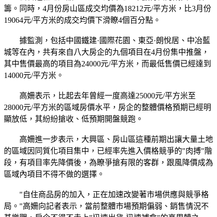
籌。同時，4月份房山區成交均價為18212元/平方米，比3月份
19064元/平方米的成交均價下滑瞭4個百分點。
據監測，包括中國鐵建·國際花園、東亞·朗悅居、中冶藍
城等在內，共有來自八大房企的九個項目在4月份集中推盤，
其中售價最高的項目為24000元/平方米，而最低售價已經達到
14000元/平方米。
高姍表示，比起去年曾經一度高達25000元/平方米至
28000元/平方米的區域房價水平，房企的整體價格預期已經明
顯放低，其紛紛搶收、低預期開盤競跑。
高姍進一步表示，大興區、房山區這種前期出讓大量土地
的區域因同質化項目集中，已經率先進入價格競爭的"肉搏"階
段，有項目率先降價後，為瞭爭搶有限的客群，跟風降價成為
區域內項目不得不做的選擇。
"自住商品房的加入，正在加速改變著市場供應與競爭格
局。"高姍向記者表示，當前整體市場預期偏弱、銷售情況不