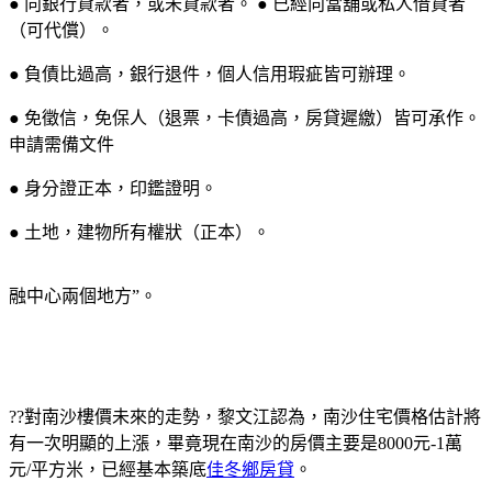
● 向銀行貸款者，或未貸款者。 ● 已經向當舖或私人借貸者
（可代償）。
● 負債比過高，銀行退件，個人信用瑕疵皆可辦理。
● 免徵信，免保人（退票，卡債過高，房貸遲繳）皆可承作。
申請需備文件
● 身分證正本，印鑑證明。
● 土地，建物所有權狀（正本）。
融中心兩個地方”。
??對南沙樓價未來的走勢，黎文江認為，南沙住宅價格估計將
有一次明顯的上漲，畢竟現在南沙的房價主要是8000元-1萬
元/平方米，已經基本築底
佳冬鄉房貸
。