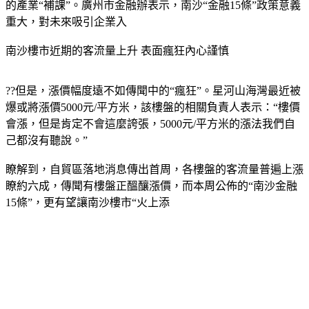
的產業“補課”。廣州市金融辦表示，南沙“金融15條”政策意義
重大，對未來吸引企業入
南沙樓市近期的客流量上升 表面瘋狂內心謹慎
??但是，漲價幅度遠不如傳聞中的“瘋狂”。星河山海灣最近被
爆或將漲價5000元/平方米，該樓盤的相關負責人表示：“樓價
會漲，但是肯定不會這麼誇張，5000元/平方米的漲法我們自
己都沒有聽說。”
瞭解到，自貿區落地消息傳出首周，各樓盤的客流量普遍上漲
瞭約六成，傳聞有樓盤正醞釀漲價，而本周公佈的“南沙金融
15條”，更有望讓南沙樓市“火上添