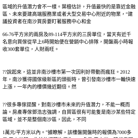
區域的升值潛力會不一樣。葉檀估計，升值最快的是靠近金融
區、未來要建高端服務業或者大型交易中心附近的物業，“建
議投資者在南沙買房要盯著服務中心和金
66-76平方米的兩房及89-114平方米的三房單位，當天有近千
名意向買傢從早上6時開始便在營銷中心排隊，開盤兩小時報
收300套單位，人財兩旺。
??說起來，這並非南沙樓市第一次因利好帶動而瘋狂。2012
年，南沙獲得國傢級新區的頭銜時，曾引發南沙樓市一輪快速
上漲，一年內的樓價幾近翻倍。然
??很多專傢提醒，對南沙樓市未來的升值潛力，不能一概而
論。房產專傢鄧浩志強調，自貿區很有可能隻是南沙某些特定
區域，並不是整個南沙區，因此，不同
1萬元/平方米以內。”據瞭解，該樓盤開盤時的報價為7000多