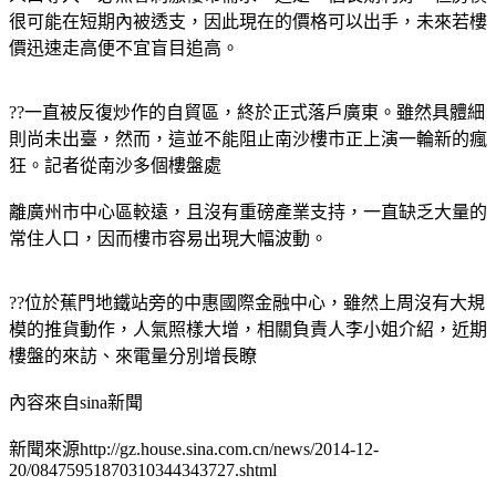
很可能在短期內被透支，因此現在的價格可以出手，未來若樓
價迅速走高便不宜盲目追高。
??一直被反復炒作的自貿區，終於正式落戶廣東。雖然具體細
則尚未出臺，然而，這並不能阻止南沙樓市正上演一輪新的瘋
狂。記者從南沙多個樓盤處
離廣州市中心區較遠，且沒有重磅產業支持，一直缺乏大量的
常住人口，因而樓市容易出現大幅波動。
??位於蕉門地鐵站旁的中惠國際金融中心，雖然上周沒有大規
模的推貨動作，人氣照樣大增，相關負責人李小姐介紹，近期
樓盤的來訪、來電量分別增長瞭
內容來自sina新聞
新聞來源http://gz.house.sina.com.cn/news/2014-12-
20/08475951870310344343727.shtml