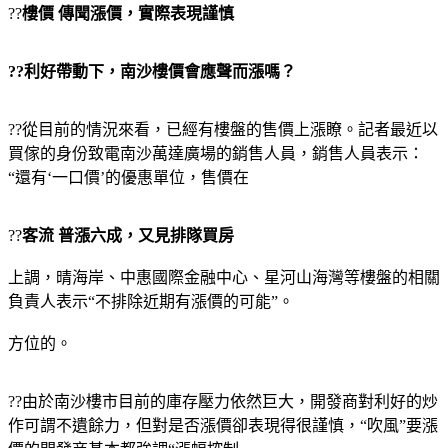
??
樓價 傳聞漲價，實際表現謹慎
??利好帶動下，南沙樓價會應聲而漲嗎？
??從目前的情況來看，已經有樓盤的售價上漲瞭。記者最近以
買傢的身份致電南沙萬達廣場的銷售人員，銷售人員表示：
“還有‘一口價’的優惠單位，售價在
??
客流 普漲六成，又見排隊買房
上調，晴海岸、中惠國際金融中心、星河山海灣等樓盤的相關
負責人表示“不排除近期有漲價的可能”。
方位的。
??由於南沙樓市目前的庫存壓力依然巨大，開發商對利好的炒
作可謂不遺餘力，但對是否漲價卻表現得很謹慎，“吹風”要漲