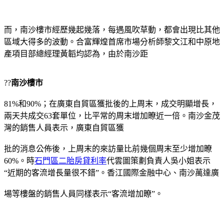
而，南沙樓市經歷幾起幾落，每遇風吹草動，都會出現比其他
區域大得多的波動。合富輝煌首席市場分析師黎文江和中原地
產項目部總經理黃韜均認為，由於南沙距
??
南沙樓市
81%和90%；在廣東自貿區獲批後的上周末，成交明顯增長，
兩天共成交63套單位，比平常的周末增加瞭近一倍。南沙金茂
灣的銷售人員表示，廣東自貿區獲
批的消息公佈後，上周末的來訪量比前幾個周末至少增加瞭
60%。時
石門區二胎房貸利率
代雲圖策劃負責人吳小姐表示
“近期的客流增長量很不錯”。香江國際金融中心、南沙萬達廣
場等樓盤的銷售人員同樣表示“客流增加瞭”。