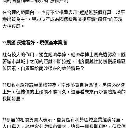
價的開發商基本都強調“漲幅控制
在合理的范圍內”，也有不少樓盤表示“近期無漲價打算，以平
穩出貨為主”，與2012年成為國傢級新區後集體“瘋狂”的表現
大相徑庭。
??
展望 長遠看好，現價基本築底
駐有較大的作用。獨立經濟學傢、經濟學博士馬光遠認為，隨
著城市與城市之間的距離不斷拉近，制度優越性將慢慢超過區
位因素，自貿區給南沙帶來的效益將是全
??知名財經評論員葉檀認為，南沙落實自貿區後，房價必然會
上升，但樓價的上漲能不能持久，還要看未來南沙實體經濟的
長期發展。
??易居的相關負責人表示，自貿區有利於區域產業經濟發展、
人口導入，必然會刺激樓市需求。這是一個長期利好，但房價