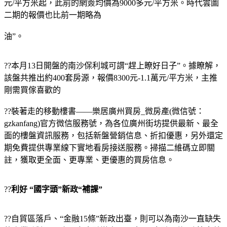
元/平方米起，此前的網簽均價為9000多元/平方米。時代雲圖
二期的報價也比前一期略為
油”。
??本月13日開盤的南沙保利城可謂“趕上瞭好日子”。據瞭解，
該盤共推出約400套房源，報價8300元-1.1萬元/平方米，主推
剛需買傢喜歡的
??
裝著走的移動樓書——樂居廣州買房_微房產(微信號：
gzkanfang)官方微信服務號，為各位廣州街坊提供最新、最全
面的樓盤資訊服務，包括新盤營銷信息、折扣優惠，另外還定
期免費提供專業線下實地看房接送服務。掃描二維碼立即關
註，獲取更全面、更專業、更優惠的買房信息。
??
利好 “國字頭”新政“補課”
??自貿區落戶、“金融15條”新政出臺，則可以為南沙一直缺失