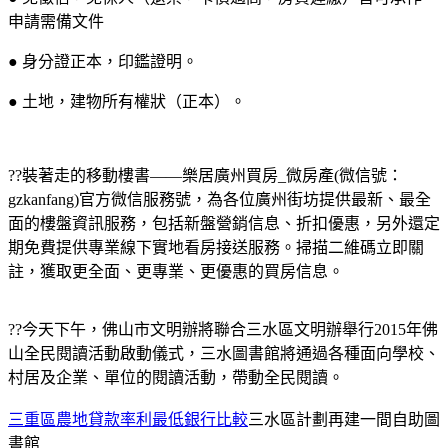
申請需備文件
● 身分證正本，印鑑證明。
● 土地，建物所有權狀（正本）。
??
裝著走的移動樓書——樂居廣州買房_微房產(微信號：
gzkanfang)官方微信服務號，為各位廣州街坊提供最新、最全
面的樓盤資訊服務，包括新盤營銷信息、折扣優惠，另外還定
期免費提供專業線下實地看房接送服務。掃描二維碼立即關
註，獲取更全面、更專業、更優惠的買房信息。
??今天下午，佛山市文明辦將聯合三水區文明辦舉行2015年佛
山全民閱讀活動啟動儀式，三水圖書館將通過各種面向學校、
村居及企業、單位的閱讀活動，帶動全民閱讀。
三重區農地貸款率利最低銀行比較
三水區計劃再建一間自助圖
書館