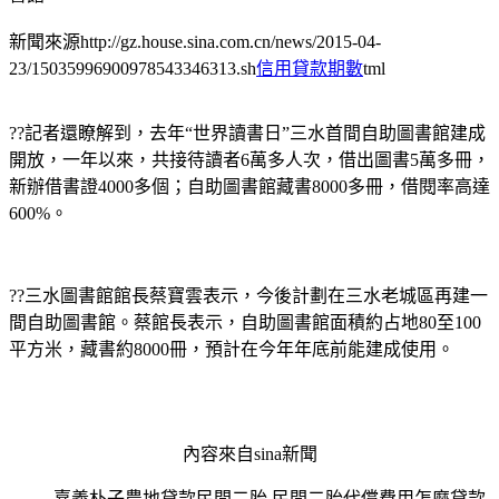
新聞來源http://gz.house.sina.com.cn/news/2015-04-
23/15035996900978543346313.sh
信用貸款期數
tml
??記者還瞭解到，去年“世界讀書日”三水首間自助圖書館建成
開放，一年以來，共接待讀者6萬多人次，借出圖書5萬多冊，
新辦借書證4000多個；自助圖書館藏書8000多冊，借閱率高達
600%。
??三水圖書館館長蔡寶雲表示，今後計劃在三水老城區再建一
間自助圖書館。蔡館長表示，自助圖書館面積約占地80至100
平方米，藏書約8000冊，預計在今年年底前能建成使用。
內容來自sina新聞
嘉義朴子農地貸款民間二胎 民間二胎代償費用怎麼貸款